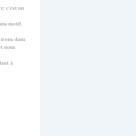
e; c’est un
ans motif.
 irons dans
 et nous
dant à