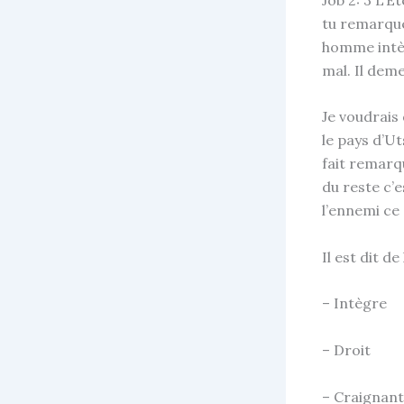
tu remarqué
homme intèg
mal. Il deme
Je voudrais
le pays d’Ut
fait remarq
du reste c’
l’ennemi ce
Il est dit de 
– Intègre
– Droit
– Craignan