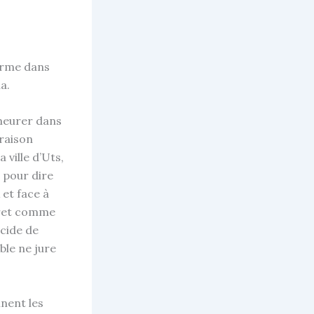
ferme dans
a.
emeurer dans
araison
ville d’Uts,
 pour dire
 et face à
cret comme
écide de
ble ne jure
nnent les