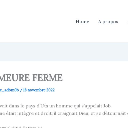
Home
A propos
EMEURE FERME
use_adbm0b
/
18 novembre 2022
 avait dans le pays d’Uts un homme qui s’appelait Job.
 était intègre et droit; il craignait Dieu, et se détournait
ternel dit à Satan: As-