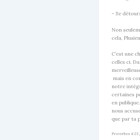
– Se détou
Non seuleme
cela, Plusi
C’est une c
celles ci. 
merveilleus
mais en com
notre intégr
certaines p
en publique
nous accuser
que par ta 
Proverbes 4:23