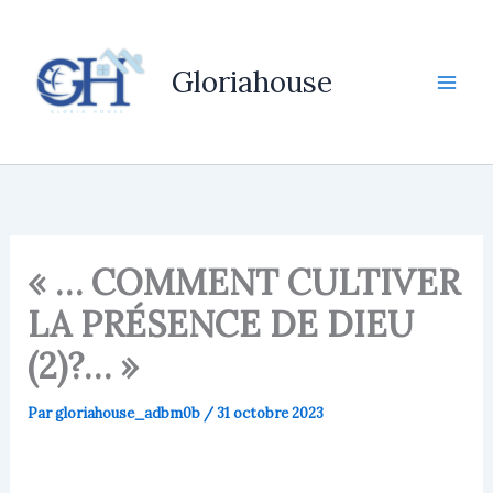
Aller
au
contenu
Gloriahouse
« … COMMENT CULTIVER
LA PRÉSENCE DE DIEU
(2)?… »
Par
gloriahouse_adbm0b
/
31 octobre 2023