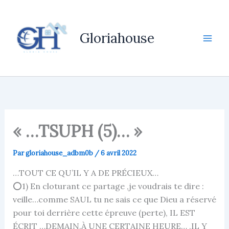
Aller
au
contenu
Gloriahouse
« …TSUPH (5)… »
Par
gloriahouse_adbm0b
/
6 avril 2022
…TOUT CE QU’IL Y A DE PRÉCIEUX…
⭕1) En cloturant ce partage ,je voudrais te dire :
veille…comme SAUL tu ne sais ce que Dieu a réservé
pour toi derrière cette épreuve (perte), IL EST
ÉCRIT …DEMAIN,À UNE CERTAINE HEURE… ,IL Y