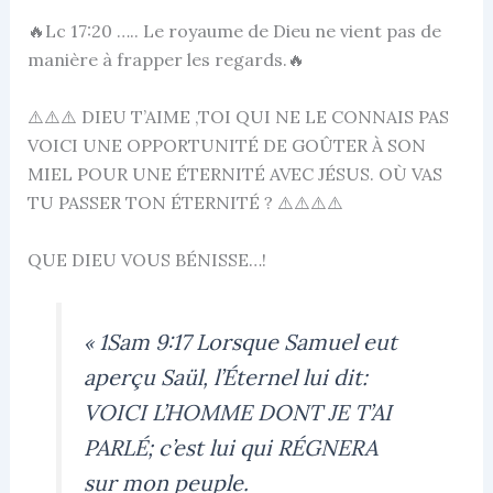
🔥Lc 17:20 ….. Le royaume de Dieu ne vient pas de
manière à frapper les regards.🔥
⚠️⚠️⚠️ DIEU T’AIME ,TOI QUI NE LE CONNAIS PAS
VOICI UNE OPPORTUNITÉ DE GOÛTER À SON
MIEL POUR UNE ÉTERNITÉ AVEC JÉSUS. OÙ VAS
TU PASSER TON ÉTERNITÉ ? ⚠️⚠️⚠️⚠️
QUE DIEU VOUS BÉNISSE…!
1Sam 9:17 Lorsque Samuel eut
«
aperçu Saül, l’Éternel lui dit:
VOICI L’HOMME DONT JE T’AI
PARLÉ; c’est lui qui RÉGNERA
sur mon peuple.