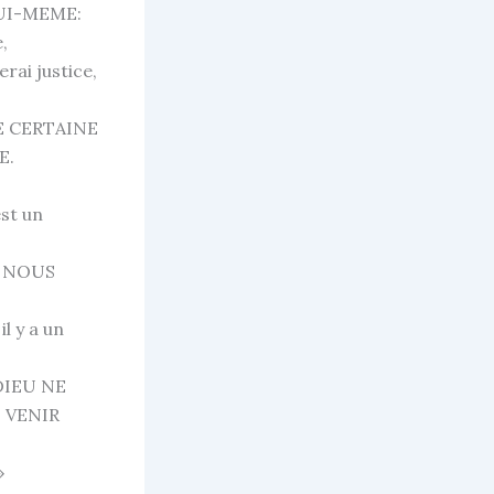
LUI-MEME:
,
ai justice,
E CERTAINE
E.
st un
E NOUS
 y a un
DIEU NE
 VENIR
»