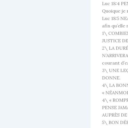
Luc 18:4 P
Quoique je 
Luc 18:5 NE
afin qu’ell
1\ COMBIE
JUSTICE D
2\ LA DUR
N’ARRIVERA 
courant d’ea
3\ UNE LE
DONNE.
4\ LA BONN
« NÉANMOI
4\ « ROMP
PENSE JAM
AUPRÈS DE 
5\ BON DÉ