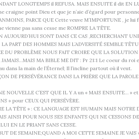
ENDANT LONGTEMPS il REFUSA. MAIS ENSUITE il dit EN 
ne craigne point Dieu et que je n’aie d’égard pour personne
ANMOINS, PARCE QUE Cette veuve M’IMPORTUNE , je lui fer
e ne vienne pas sans cesse me ROMPRE LA TÊTE.
N AUJOURD’HUI SONT DANS CE CAS ,RECHERCHANT UN
E LA PART DES HOMMES MAIS L’ADVERSITÉ SEMBLE TÊTU
ÉE DU PROBLÈME NOUS FAIT CROIRE QUE LA SOLUTION
JAMAIS…MAIS MA BIBLE ME DIT : Pr 21:1 Le coeur du roi e
u dans la main de l’Éternel; Il l’incline partout où il veut.
ÇON DE PERSÉVÉRANCE DANS LA PRIÈRE QUE LA PAROL
E NOUVELLE C’EST QUE IL Y A un « MAIS ENSUITE… » et il
NS » pour CEUX QUI PERSÉVÈRE.
RE LA TÊTE » : CE LANGUAGE EST HUMAIN MAIS NOTRE 
AIS AINSI POUR NOUS SES ENFANTS QUI NE CESSONS DE
LUI EN LE PRIANT SANS CESSE.
BUT DE SEMAINE;QUAND A MOI CETTE SEMAINE JE VAIS 