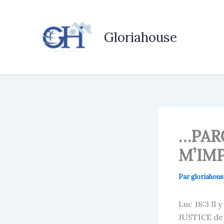
Aller
au
contenu
Gloriahouse
…PAR
M’IM
Par
gloriaho
Luc 18:3 Il 
JUSTICE de 