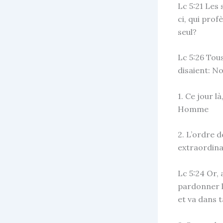
Lc 5:21 Les 
ci, qui pro
seul?
Lc
5:26 Tous
disaient: N
1. Ce jour l
Homme
2. L’ordre d
extraordina
Lc 5:24 Or, 
pardonner le
et va dans 