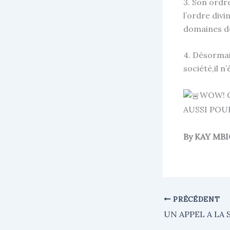
3. Son ordr
l’ordre div
domaines de
4. Désormai
société,il 
WOW! C
AUSSI POU
By KAY MB
PRÉCÉDENT