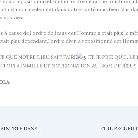
e nous repositionne,et met en ordre ce qui ne fonctionnait
in et cela non seulement dans notre santé mais bien plus da
 nos vies.
s à cause de l’ordre de Jésus cet Homme n’était plus le m
n’était plus dépendant,l’ordre divin a repositionné cet Hom
E QUE NOTRE DIEU SAIT FAIRE
ET JE PRIE QU’IL LE
R TOI,TA FAMILLE ET NOTRE NATION AU NOM DE JÉSUS
IOLA
UN APPEL A LA SAINTETE DANS LA MUSIQUE CHRETIENNE (4)