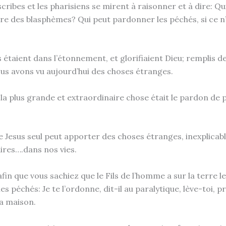
scribes et les pharisiens se mirent à raisonner et à dire: Qui
fère des blasphèmes? Qui peut pardonner les péchés, si ce n
 étaient dans l’étonnement, et glorifiaient Dieu; remplis de 
ous avons vu aujourd’hui des choses étranges.
à,la plus grande et extraordinaire chose était le pardon de
e Jesus seul peut apporter des choses étranges, inexplicabl
ires….dans nos vies.
afin que vous sachiez que le Fils de l’homme a sur la terre l
s péchés: Je te l’ordonne, dit-il au paralytique, lève-toi, pr
ta maison.