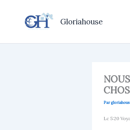
Aller
au
contenu
Gloriahouse
NOUS
CHOS
Par
gloriaho
Lc 5:20 Voy