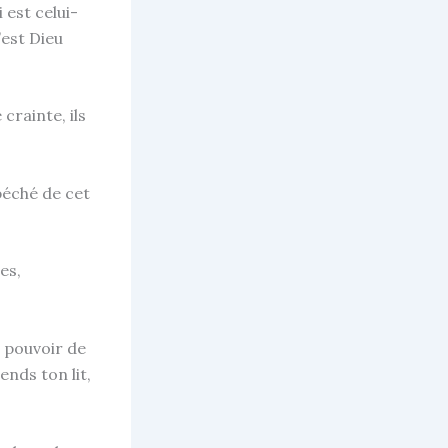
 est celui-
’est Dieu
crainte, ils
 péché de cet
es,
e pouvoir de
ends ton lit,